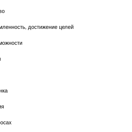
во
енность, достижение целей
можности
я
нка
ия
осах