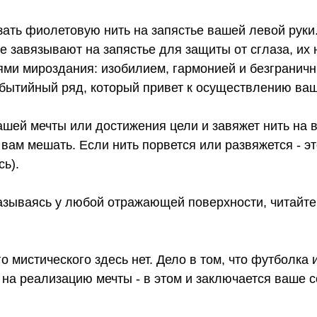
зать фиолетовую нить на запястье вашей левой руки
е завязывают на запястье для защиты от сглаза, их
иями мироздания: изобилием, гармонией и безграни
обытийный ряд, который привет к осуществлению ва
шей мечты или достижения цели и завяжет нить на во
 вам мешать. Если нить порвется или развяжется - э
ь).
казываясь у любой отражающей поверхности, читайте
его мистического здесь нет. Дело в том, что футболк
 на реализацию мечты - в этом и заключается ваше 